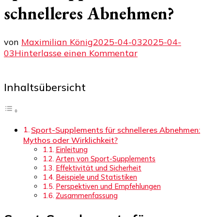
schnelleres Abnehmen?
von
Maximilian König
2025-04-03
2025-04-
zu
03
Hinterlasse einen Kommentar
Sport-
Supplements
Inhaltsübersicht
für
schnelleres
Abnehmen?
Sport-Supplements für schnelleres Abnehmen:
Mythos oder Wirklichkeit?
Einleitung
Arten von Sport-Supplements
Effektivität und Sicherheit
Beispiele und Statistiken
Perspektiven und Empfehlungen
Zusammenfassung