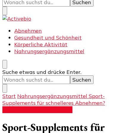
du
nach
etwas?
Activebio
Training und Fitness
Abnehmen
Gesundheit und Schönheit
Körperliche Aktivität
Nahrungsergänzungsmittel
Suchst
Suche etwas und drücke Enter.
du
nach
etwas?
Start
Nahrungsergänzungsmittel
Sport-
Supplements für schnelleres Abnehmen?
Nahrungsergänzungsmittel
Sport-Supplements für