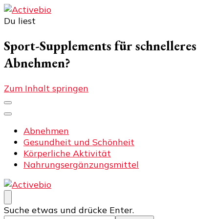
Du liest
Activebio
Training und Fitness
Sport-Supplements für schnelleres
Abnehmen?
Zum Inhalt springen
Abnehmen
Gesundheit und Schönheit
Körperliche Aktivität
Nahrungsergänzungsmittel
Activebio
Training und Fitness
Suchst
Suche etwas und drücke Enter.