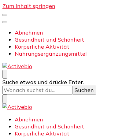
Zum Inhalt springen
Abnehmen
Gesundheit und Schönheit
Körperliche Aktivität
Nahrungsergänzungsmittel
Activebio
Training und Fitness
Suchst
Suche etwas und drücke Enter.
du
nach
etwas?
Activebio
Training und Fitness
Abnehmen
Gesundheit und Schönheit
Körperliche Aktivität