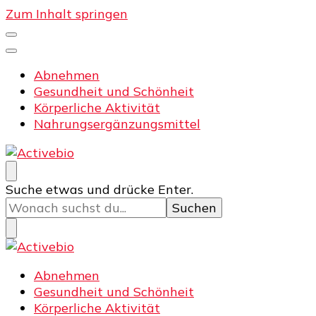
Zum Inhalt springen
Abnehmen
Gesundheit und Schönheit
Körperliche Aktivität
Nahrungsergänzungsmittel
Activebio
Training und Fitness
Suchst
Suche etwas und drücke Enter.
du
nach
etwas?
Activebio
Training und Fitness
Abnehmen
Gesundheit und Schönheit
Körperliche Aktivität