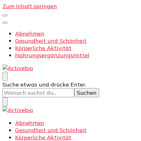
Zum Inhalt springen
Abnehmen
Gesundheit und Schönheit
Körperliche Aktivität
Nahrungsergänzungsmittel
Activebio
Training und Fitness
Suchst
Suche etwas und drücke Enter.
du
nach
etwas?
Activebio
Training und Fitness
Abnehmen
Gesundheit und Schönheit
Körperliche Aktivität