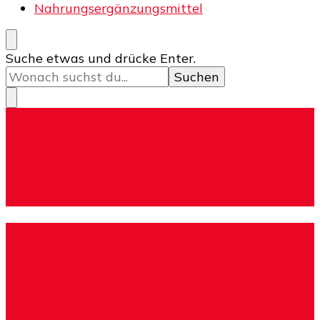
Nahrungsergänzungsmittel
Suchst
Suche etwas und drücke Enter.
du
nach
etwas?
Nahrungsergänzungsmittel
Gezielt „Wasser verlieren“ durch
Diuretika?
Nahrungsergänzungsmittel
Makronährstoffe in der
Wettkampfdiät