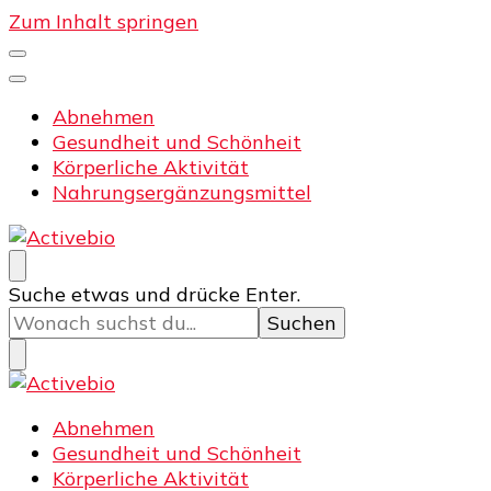
Zum Inhalt springen
Abnehmen
Gesundheit und Schönheit
Körperliche Aktivität
Nahrungsergänzungsmittel
Activebio
Training und Fitness
Suchst
Suche etwas und drücke Enter.
du
nach
etwas?
Training und Fitness
Abnehmen
Activebio
Gesundheit und Schönheit
Körperliche Aktivität