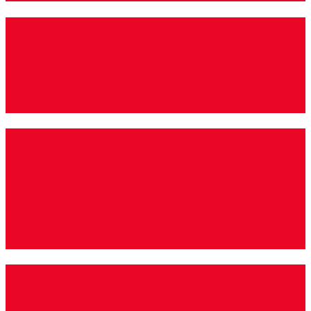
Nahrungsergänzungsmittel
Hormonelle Verhütung und
Gewichtsveränderung
Nahrungsergänzungsmittel
Fettblocker und
Kohlenhydratblocker: Was taugen
sie?
Nahrungsergänzungsmittel